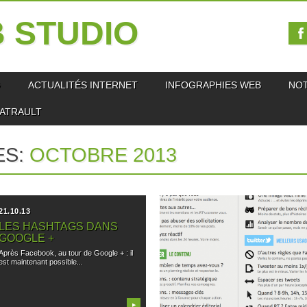
 STUDIO
O
ACTUALITÉS INTERNET
INFOGRAPHIES WEB
NO
IATRAULT
ES:
OCTOBRE 2013
21.10.13
17.10.13
LES HASHTAGS DANS
TROUVER SA CIBLE SUR
GOOGLE +
LES RÉSEAUX SOCIAUX
Après Facebook, au tour de Google + : il
Une infographie très intéressante pour
est maintenant possible...
mieux trouver sa cible sur les...
▶
▶