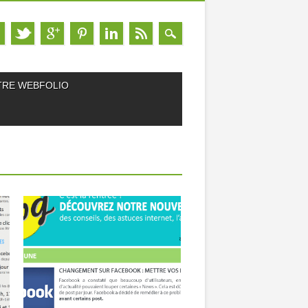
TRE WEBFOLIO
15.10.13
L’INFOLETTRE, LES
BONNES PRATIQUES
Comme son nom le suggère, l’infolettre
est une lettre d’information envoyée...
▶