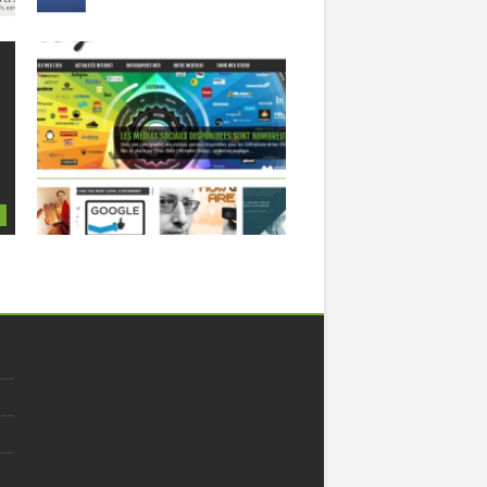
01.10.13
UN BLOG POUR
BOOSTER VOTRE
ENTREPRISE !
e
Vous vous êtes surement déjà posé la
question, faut-il créer un...
▶