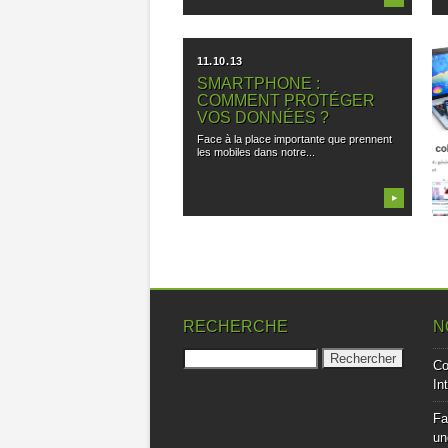
11.10.13
SMARTPHONE :
COMMENT PROTÉGER
VOS DONNÉES ?
Face à la place importante que prennent
les mobiles dans notre...
▶
RECHERCHE
N
Rechercher :
Co
In
Fa
un