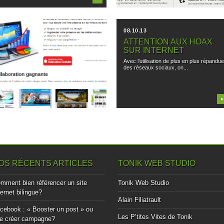
10.10.13
08.10.13
MIEUX VENDRE SUR
ATTENTION AUX HOAX
INTERNET :
SUR INTERNET
L’IMPORTANCE DES
Avec l’utilisation de plus en plus répandu
LANDING PAGES
des réseaux sociaux, on...
Arriver en première page de Google,
c’est bien, encore faut-il après...
▶
▶
OS RÉCENTS ARTICLES
TONIK WEB STUDIO
mment bien référencer un site
Tonik Web Studio
ternet bilingue?
Alain Filiatrault
cebook : « Booster un post » ou
Les P’tites Vites de Tonik
e créer campagne?