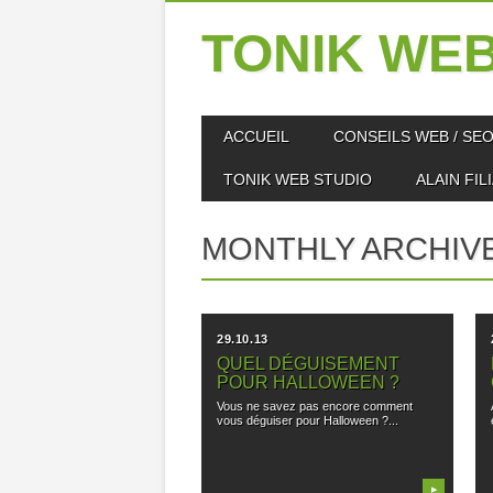
TONIK WEB
Skip
MAIN MENU
ACCUEIL
CONSEILS WEB / SE
to
content
TONIK WEB STUDIO
ALAIN FIL
MONTHLY ARCHIV
29.10.13
QUEL DÉGUISEMENT
POUR HALLOWEEN ?
Vous ne savez pas encore comment
vous déguiser pour Halloween ?...
▶