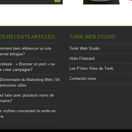
OS RÉCENTS ARTICLES
TONIK WEB STUDIO
mment bien référencer un site
Tonik Web Studio
ternet bilingue?
Alain Filiatrault
cebook : « Booster un post » ou
Les P’tites Vites de Tonik
e créer campagne?
Contactez-nous
Dictionnaire du Marketing Web | 54
pressions utiles
oi faire avec plusieurs noms de
maine?
s mythes concernant la vente en
gne