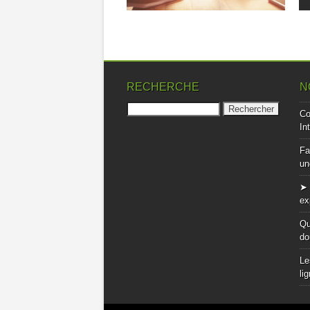
RECHERCHE
N
Rechercher :
Co
In
Fa
un
➤ 
ex
Qu
do
Le
li