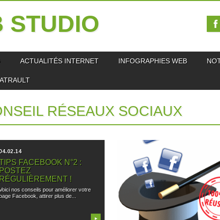
 STUDIO
O
ACTUALITÉS INTERNET
INFOGRAPHIES WEB
NO
IATRAULT
NSEIL RÉSEAUX SOCIAUX
04.02.14
20.01.14
TIPS FACEBOOK N°2 :
TIPS FACEBOOK N°1 :
POSTEZ
INSÉREZ SUR VOTRE
RÉGULIÈREMENT !
SITE INTERNET DES
BOUTONS PARTAGE OU
Voici nos conseils pour améliorer votre
J’AIME.
page Facebook, attirer plus de...
Voici nos conseils pour améliorer votre
page Facebook, attirer plus de...
▶
▶