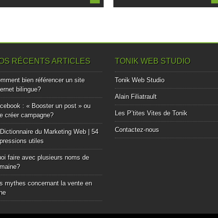
OS RÉCENTS ARTICLES
TONIK WEB STUDIO
mment bien référencer un site
Tonik Web Studio
ternet bilingue?
Alain Filiatrault
cebook : « Booster un post » ou
Les P’tites Vites de Tonik
e créer campagne?
Contactez-nous
Dictionnaire du Marketing Web | 54
pressions utiles
oi faire avec plusieurs noms de
maine?
s mythes concernant la vente en
gne