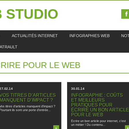
 STUDIO
O
ACTUALITÉS INTERNET
INFOGRAPHIES WEB
NO
IATRAULT
RIRE POUR LE WEB
27.02.14
30.01.14
VOS TITRES D’ARTICLES
INFOGRAPHIE : COÛTS
MANQUENT D’IMPACT ?
ET MEILLEURS
PRATIQUES POUR
Vos titres d’articles manquent d’impact ?
ÉCRIRE UN BON ARTICL
Pourtant ils sont une porte d’entrée...
POUR LE WEB
Écrire un bon article pour internet, c’est
un métier ! Du contenu...
▶
▶