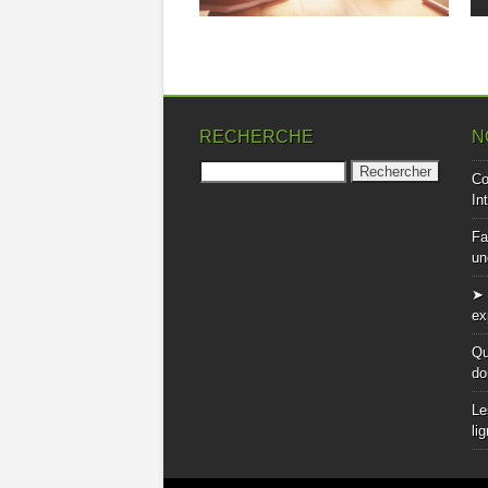
RECHERCHE
N
Rechercher :
Co
In
Fa
un
➤ 
ex
Qu
do
Le
li