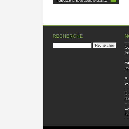
négociations, nous avons le plaisir...
RECHERCHE
N
Rechercher :
Co
In
Fa
un
➤ 
ex
Qu
do
Le
li