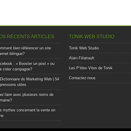
OS RÉCENTS ARTICLES
TONIK WEB STUDIO
mment bien référencer un site
Tonik Web Studio
ternet bilingue?
Alain Filiatrault
cebook : « Booster un post » ou
Les P’tites Vites de Tonik
e créer campagne?
Contactez-nous
Dictionnaire du Marketing Web | 54
pressions utiles
oi faire avec plusieurs noms de
maine?
s mythes concernant la vente en
gne