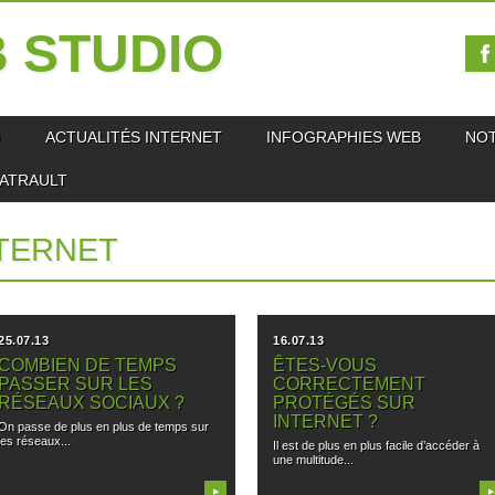
 STUDIO
O
ACTUALITÉS INTERNET
INFOGRAPHIES WEB
NO
IATRAULT
TERNET
25.07.13
16.07.13
COMBIEN DE TEMPS
ÊTES-VOUS
PASSER SUR LES
CORRECTEMENT
RÉSEAUX SOCIAUX ?
PROTÉGÉS SUR
INTERNET ?
On passe de plus en plus de temps sur
les réseaux...
Il est de plus en plus facile d’accéder à
une multitude...
▶
▶