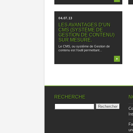
04.07.13
LES AVANTAGES D’UN
CMS (SYSTÈME DE
GESTION DE CONTENU)
SUR MESURE.
Le CMS, ou système de Gestion de
contenu est l’outil permettant...
▶
RECHERCHE
N
Rechercher :
Co
In
Fa
un