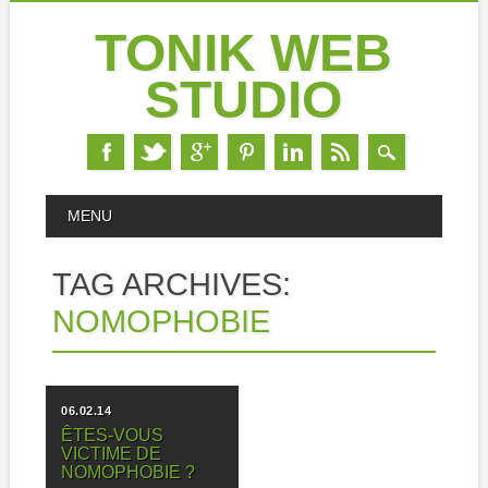
TONIK WEB
STUDIO
Skip
MAIN MENU
MENU
to
content
TAG ARCHIVES:
NOMOPHOBIE
06.02.14
ÊTES-VOUS
VICTIME DE
NOMOPHOBIE ?