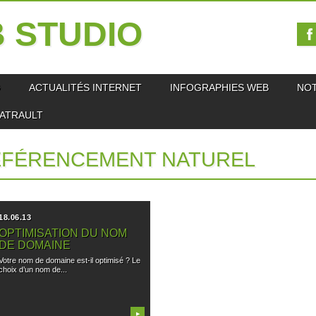
 STUDIO
O
ACTUALITÉS INTERNET
INFOGRAPHIES WEB
NO
IATRAULT
ÉFÉRENCEMENT NATUREL
18.06.13
OPTIMISATION DU NOM
DE DOMAINE
Votre nom de domaine est-il optimisé ? Le
choix d’un nom de...
▶