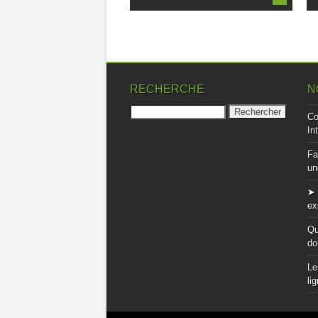
RECHERCHE
N
Rechercher :
Co
In
Fa
un
➤ 
ex
Qu
do
Le
li