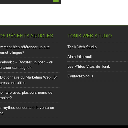
OS RÉCENTS ARTICLES
TONIK WEB STUDIO
mment bien référencer un site
Tonik Web Studio
ternet bilingue?
Alain Filiatrault
cebook : « Booster un post » ou
Les P’tites Vites de Tonik
e créer campagne?
Contactez-nous
Dictionnaire du Marketing Web | 54
pressions utiles
oi faire avec plusieurs noms de
maine?
s mythes concernant la vente en
gne