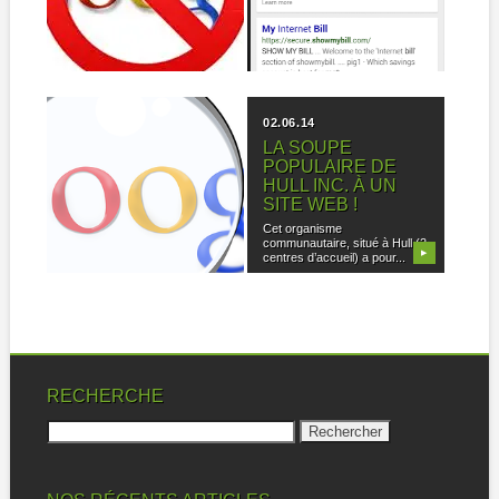
SITE WEB N’EST
Aujourd’hui, il existe de
PAS INDEXÉ PAR
différentes façons d’accéder à
Internet. Comme la...
GOOGLE
▶
▶
Tout d’abord, il faut que votre
site Web soit indexé...
23.10.14
02.06.14
GOOGLE A
LA SOUPE
PÉNALISÉ LES
POPULAIRE DE
SITES NON
HULL INC. À UN
ADAPTÉS POUR
SITE WEB !
MOBILE?
Cet organisme
communautaire, situé à Hull (2
Google reconnaît que
▶
▶
centres d’accueil) a pour...
plusieurs internautes préfèrent
de plus en plus...
RECHERCHE
Rechercher :