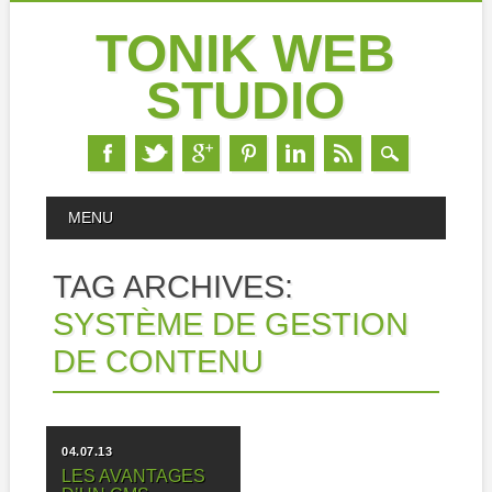
TONIK WEB
STUDIO
Skip
MAIN MENU
MENU
to
content
TAG ARCHIVES:
SYSTÈME DE GESTION
DE CONTENU
04.07.13
LES AVANTAGES