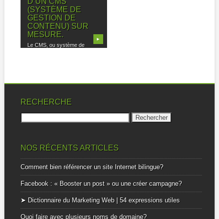
D’UN CMS
(SYSTÈME DE
GESTION DE
CONTENU) SUR
MESURE.
▶
Le CMS, ou système de
Gestion de contenu est l’outil
permettant...
RECHERCHE
Rechercher :
NOS RÉCENTS ARTICLES
Comment bien référencer un site Internet bilingue?
Facebook : « Booster un post » ou une créer campagne?
➤ Dictionnaire du Marketing Web | 54 expressions utiles
Quoi faire avec plusieurs noms de domaine?