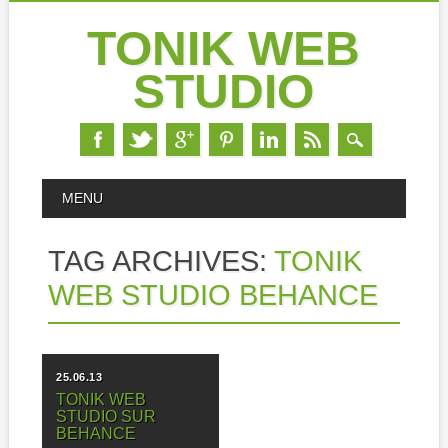
TONIK WEB
STUDIO
Skip
MAIN MENU
MENU
to
content
TAG ARCHIVES:
TONIK
WEB STUDIO BEHANCE
25.06.13
TONIK WEB
STUDIO SUR
BEHANCE