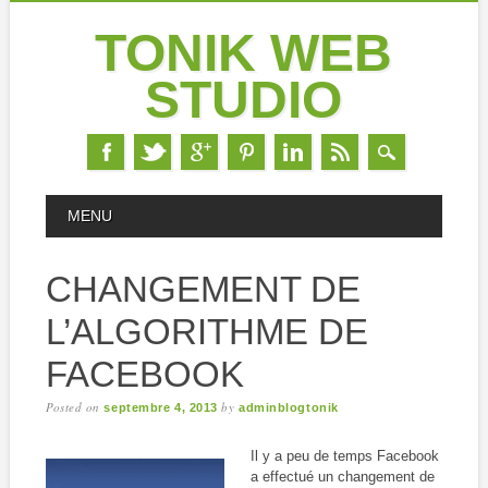
TONIK WEB
STUDIO
Skip
MAIN MENU
MENU
to
content
CHANGEMENT DE
L’ALGORITHME DE
FACEBOOK
Posted on
by
septembre 4, 2013
adminblogtonik
Il y a peu de temps Facebook
a effectué un changement de