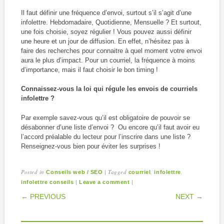
Il faut définir une fréquence d’envoi, surtout s’il s’agit d’une
infolettre. Hebdomadaire, Quotidienne, Mensuelle ? Et surtout,
une fois choisie, soyez régulier ! Vous pouvez aussi définir
une heure et un jour de diffusion. En effet, n’hésitez pas à
faire des recherches pour connaitre à quel moment votre envoi
aura le plus d’impact. Pour un courriel, la fréquence à moins
d’importance, mais il faut choisir le bon timing !
Connaissez-vous la loi qui régule les envois de courriels
infolettre ?
Par exemple savez-vous qu’il est obligatoire de pouvoir se
désabonner d’une liste d’envoi ? Ou encore qu’il faut avoir eu
l’accord préalable du lecteur pour l’inscrire dans une liste ?
Renseignez-vous bien pour éviter les surprises !
Posted in
|
Tagged
,
,
Conseils web / SEO
courriel
infolettre
|
|
infolettre conseils
Leave a comment
POST NAVIGATION
← PREVIOUS
NEXT →