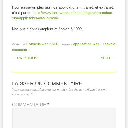
Pour en savoir plus sur nos applications, intranet, et extranet,
c’est par ici.
http://www.tonikwebstudio.com/agence-creation-
site/application-web/intranet
.
Nos outils sont complets et fiables à 100% !
Posted in
|
Tagged
|
Conseils web / SEO
application web
Leave a
|
comment
POST NAVIGATION
← PREVIOUS
NEXT →
LAISSER UN COMMENTAIRE
Votre adresse courriel ne sera pas publiée.
Les champs obligatoires sont
indiqués avec
*
COMMENTAIRE
*