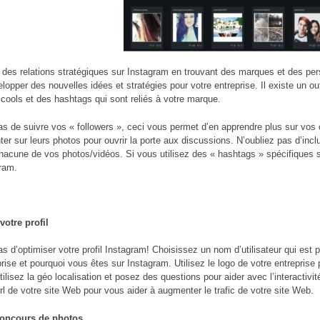
des relations stratégiques sur Instagram en trouvant des marques et des per
elopper des nouvelles idées et stratégies pour votre entreprise. Il existe un ou
 cools et des hashtags qui sont reliés à votre marque.
as de suivre vos « followers », ceci vous permet d’en apprendre plus sur vos 
r sur leurs photos pour ouvrir la porte aux discussions. N’oubliez pas d’incl
acune de vos photos/vidéos. Si vous utilisez des « hashtags » spécifiques s
ram.
votre profil
as d’optimiser votre profil Instagram! Choisissez un nom d’utilisateur qui es
prise et pourquoi vous êtes sur Instagram. Utilisez le logo de votre entreprise 
tilisez la géo localisation et posez des questions pour aider avec l’interacti
url de votre site Web pour vous aider à augmenter le trafic de votre site Web.
concours de photos