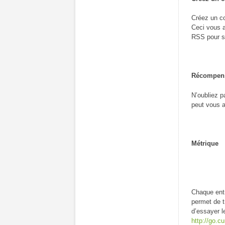
Créez un co
Ceci vous a
RSS pour su
Récompense
N’oubliez p
peut vous a
Métrique
Chaque entr
permet de t
d’essayer l
http://go.c