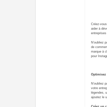
Créez-vous 
aider à dév
entreprises
N’oubliez p
de commente
marque à ch
pour Instag
Optimisez 
N’oubliez p
votre entre
légendes, u
ajoutez le 
Créez un 