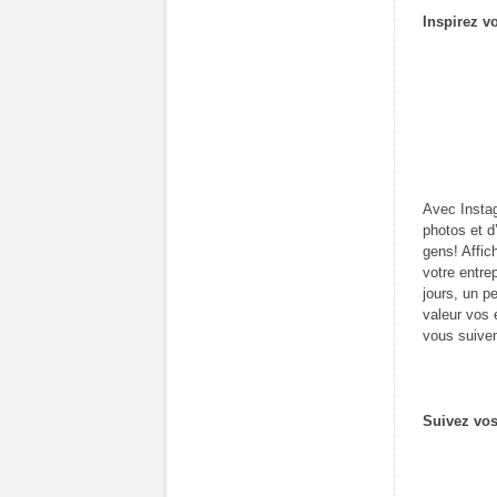
Inspirez vo
Avec Instag
photos et d’
gens! Affic
votre entre
jours, un p
valeur vos 
vous suiven
Suivez vos