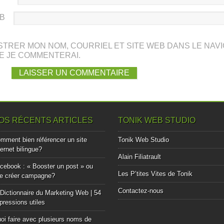
EB
STRER MON NOM, COURRIEL ET SITE WEB DANS LE NAV
E JE COMMENTERAI.
OS RÉCENTS ARTICLES
TONIK WEB STUDIO
mment bien référencer un site
Tonik Web Studio
ternet bilingue?
Alain Filiatrault
cebook : « Booster un post » ou
Les P’tites Vites de Tonik
e créer campagne?
Contactez-nous
Dictionnaire du Marketing Web | 54
pressions utiles
oi faire avec plusieurs noms de