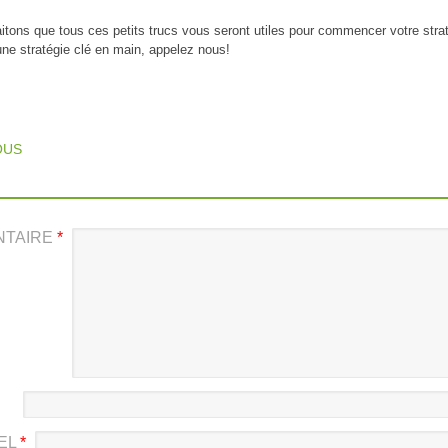
tons que tous ces petits trucs vous seront utiles pour commencer votre stra
une stratégie clé en main, appelez nous!
T NAVIGATION
OUS
NTAIRE
*
EL
*