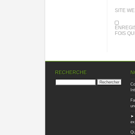
SITE W
ENREGI
FOIS QU
RECHERCHE
N
Rechercher :
Co
In
Fa
un
➤ 
ex
Qu