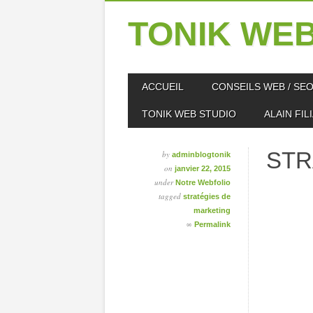
TONIK WEB
Skip
MAIN MENU
ACCUEIL
CONSEILS WEB / SE
to
content
TONIK WEB STUDIO
ALAIN FIL
STR
by
adminblogtonik
on
janvier 22, 2015
under
Notre Webfolio
tagged
stratégies de
marketing
∞
Permalink