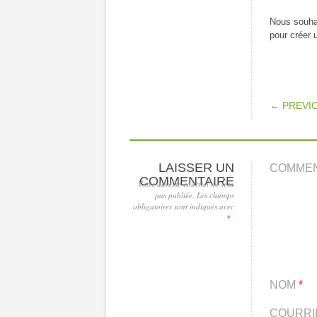
Nous souhai
pour créer 
POS
← PREVI
LAISSER UN
COMME
COMMENTAIRE
Votre adresse courriel ne sera
pas publiée.
Les champs
obligatoires sont indiqués avec
*
NOM
*
COURRI