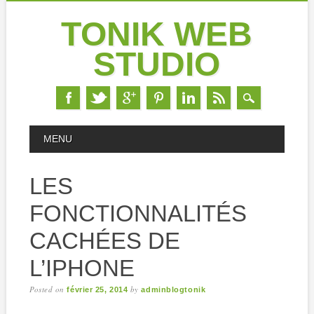
TONIK WEB
STUDIO
Skip
MAIN MENU
MENU
to
content
LES
FONCTIONNALITÉS
CACHÉES DE
L’IPHONE
Posted on
by
février 25, 2014
adminblogtonik