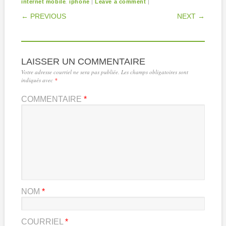
,
|
|
internet mobile
iphone
Leave a comment
POST NAVIGATION
← PREVIOUS
NEXT →
LAISSER UN COMMENTAIRE
Votre adresse courriel ne sera pas publiée.
Les champs obligatoires sont
indiqués avec
*
COMMENTAIRE
*
NOM
*
COURRIEL
*